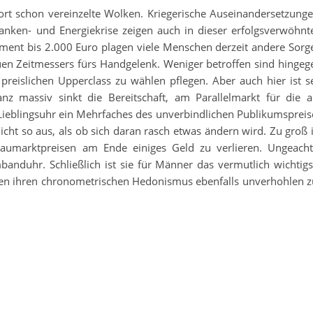
ort schon vereinzelte Wolken. Kriegerische Auseinandersetzunge
 Banken- und Energiekrise zeigen auch in dieser erfolgsverwöhnt
egment bis 2.000 Euro plagen viele Menschen derzeit andere Sorg
uen Zeitmessers fürs Handgelenk. Weniger betroffen sind hingeg
preislichen Upperclass zu wählen pflegen. Aber auch hier ist se
nz massiv sinkt die Bereitschaft, am Parallelmarkt für die a
 Lieblingsuhr ein Mehrfaches des unverbindlichen Publikumspreis
cht so aus, als ob sich daran rasch etwas ändern wird. Zu groß i
aumarktpreisen am Ende einiges Geld zu verlieren. Ungeacht
nduhr. Schließlich ist sie für Männer das vermutlich wichtigs
n ihren chronometrischen Hedonismus ebenfalls unverhohlen z