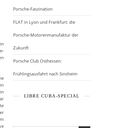
Porsche-Faszination
FLAT in Lyon und Frankfurt: die
Porsche-Motorenmanufaktur der
en
Zukunft
e-
en
Porsche Club Osthessen:
Frühlingsausfahrt nach Sinsheim
ne
en
en
LIBRE CUBA-SPECIAL
ar
te
er
em
ve