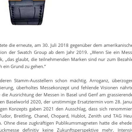
ete die erneute, am 30. Juli 2018 gegenüber dem amerikanisch
ion der Swatch Group ab dem Jahr 2019. „Wenn Sie ein Mess
, „das glaubt, die teilnehmenden Marken sind nur zum Bezahl
ch ein Grund zu gehen.“
deren Stamm-Ausstellern schon mächtig. Arroganz, überzoge
tierung, überholtes Messekonzept und fehlende Visionen nährt
te die Ausrichtung der Messen in Basel und Genf am grassierend
nen Baselworld 2020, der unstimmige Ersatztermin vom 28. Janu
sigen Konzepts gaben 2021 den Ausschlag, dass sich renommier
Tudor, Breitling, Chanel, Chopard, Hublot, Zenith und TAG Heu
en. Ohne diese zugkräftigen Publikumsmagneten hatte die ehed
kmesse definitiv keine Zukunftsperspektive mehr. Intensi