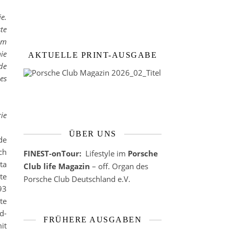
e.
te
um
ie
AKTUELLE PRINT-AUSGABE
de
es
ie
ÜBER UNS
de
ch
FINEST-onTour:
Lifestyle im
Porsche
ta
Club life Magazin
– off. Organ des
te
Porsche Club Deutschland e.V.
93
te
d-
FRÜHERE AUSGABEN
it