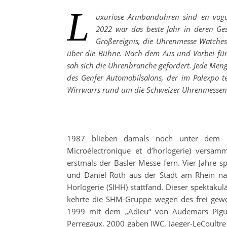
L
uxuriöse Armbanduhren sind en vogue
2022 war das beste Jahr in deren Ges
Großereignis, die Uhrenmesse Watche
über die Bühne. Nach dem Aus und Vorbei für
sah sich die Uhrenbranche gefordert. Jede M
des Genfer Automobilsalons, der im Palexpo te
Wirrwarrs rund um die Schweizer Uhrenmessen 
1987 blieben damals noch unter dem D
Microélectronique et d’horlogerie) versa
erstmals der Basler Messe fern. Vier Jahre s
und Daniel Roth aus der Stadt am Rhein nac
Horlogerie (SIHH) stattfand. Dieser spektaku
kehrte die SHM-Gruppe wegen des frei gewor
1999 mit dem „Adieu“ von Audemars Piguet
Perregaux. 2000 gaben IWC, Jaeger-LeCoultre