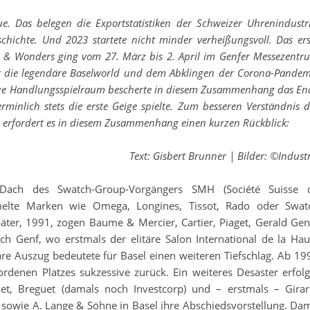
. Das belegen die Exportstatistiken der Schweizer Uhrenindustri
chichte. Und 2023 startete nicht minder verheißungsvoll. Das ers
s & Wonders ging vom 27. März bis 2. April im Genfer Messezentr
 die legendäre Baselworld und dem Abklingen der Corona-Pandem
enge Handlungsspielraum bescherte in diesem Zusammenhang das En
rminlich stets die erste Geige spielte. Zum besseren Verständnis d
erfordert es in diesem Zusammenhang einen kurzen Rückblick:
Text: Gisbert Brunner | Bilder: ©Industr
ach des Swatch-Group-Vorgängers SMH (Société Suisse 
mmelte Marken wie Omega, Longines, Tissot, Rado oder Swat
päter, 1991, zogen Baume & Mercier, Cartier, Piaget, Gerald Gen
h Genf, wo erstmals der elitäre Salon International de la Hau
läre Auszug bedeutete für Basel einen weiteren Tiefschlag. Ab 19
denen Platzes sukzessive zurück. Ein weiteres Desaster erfolg
, Breguet (damals noch Investcorp) und – erstmals – Girar
 sowie A. Lange & Söhne in Basel ihre Abschiedsvorstellung. Dam