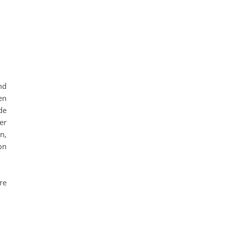
nd
en
de
er
n,
on
re