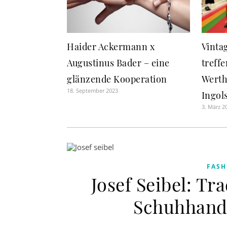
Haider Ackermann x
Vinta
Augustinus Bader – eine
treffe
glänzende Kooperation
Werth
18. September 2023
Ingols
3. März 2
FASH
Josef Seibel: Tr
Schuhhand