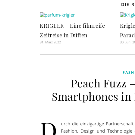
DIE 
KRIGLER – Eine filmreife
Krigl
Zeitreise in Düften
Parad
31. März 2022
30. Juni 2
FASH
Peach Fuzz –
Smartphones in 
D
urch die einzigartige Partnerscha
Fashion, Design und Technologie 