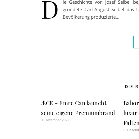
D
ie Geschichte von Josef Seibel be
gründete Carl-August Seibel das 
Bevölkerung produzierte.…
DIE 
ÆCE – Emre Can launcht
Babor
seine eigene Premiumbrand
luxur
3. Dezember 2022
Falte
8. Dezem