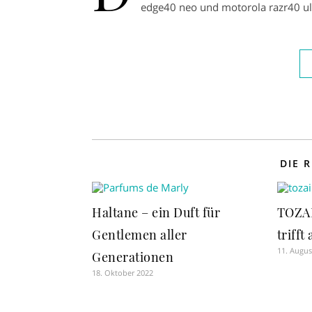
edge40 neo und motorola razr40 ul
DIE 
Haltane – ein Duft für
TOZAI
Gentlemen aller
trifft
11. Augus
Generationen
18. Oktober 2022