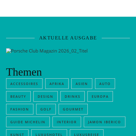
AKTUELLE AUSGABE
Themen
ACCESSOIRES
AFRIKA
ASIEN
AUTO
BEAUTY
DESIGN
DRINKS
EUROPA
FASHION
GOLF
GOURMET
GUIDE MICHELIN
INTERIOR
JAMON IBERICO
KUNST
LUXUSHOTEL
LUXUSREISE