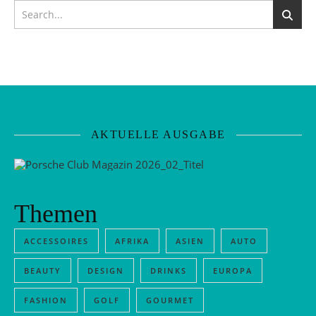
AKTUELLE AUSGABE
Themen
ACCESSOIRES
AFRIKA
ASIEN
AUTO
BEAUTY
DESIGN
DRINKS
EUROPA
FASHION
GOLF
GOURMET