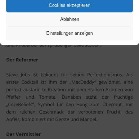
Der Boss
Cookies akzeptieren
Donald Trump vereint polarisierende
Ablehnen
Geschmacksrichtungenn im kühnen „Combover“, durch
eine dramatische Kombination von Champignon und
Einstellungen anzeigen
Minze, dazu der maßlose „NeverAgain“, bei dem Ingwer
und Rhabarber auf sprudeligen Sake stoßen.
Der Reformer
Steve Jobs ist bekannt für seinen Perfektionismus. Als
erster Cocktail ist ihm der „MacDaddy“ gewidmet, eine
perfekt austarierte Kreation mit dem starken Aromen von
Pfeffer und Tomate. Daneben steht der fruchtige
„CoreBeliefs“, Symbol für den Hang zum Übermut, mit
dem reichen Geschmack der verbotenen Frucht, des
Apfels, kombiniert mit Gerste und Mandel.
Der Vermittler