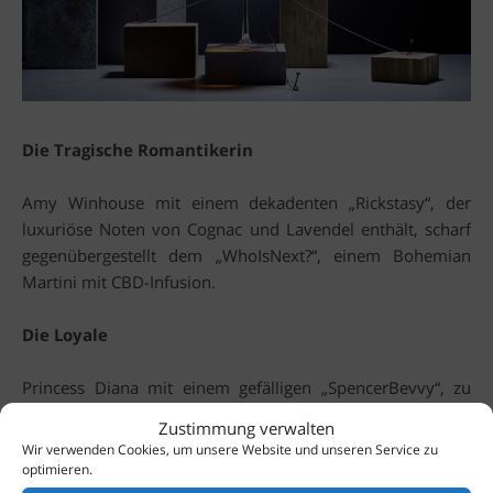
Die Tragische Romantikerin
Amy Winhouse mit einem dekadenten „Rickstasy“, der
luxuriöse Noten von Cognac und Lavendel enthält, scharf
gegenübergestellt dem „WhoIsNext?“, einem Bohemian
Martini mit CBD-Infusion.
Die Loyale
Princess Diana mit einem gefälligen „SpencerBevvy“, zu
dem sich ein eleganter Champagne-Cocktail „Dynasty“
Zustimmung verwalten
gesellt.
Wir verwenden Cookies, um unsere Website und unseren Service zu
optimieren.