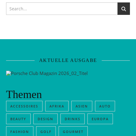
AKTUELLE AUSGABE
Themen
ACCESSOIRES
AFRIKA
ASIEN
AUTO
BEAUTY
DESIGN
DRINKS
EUROPA
FASHION
GOLF
GOURMET