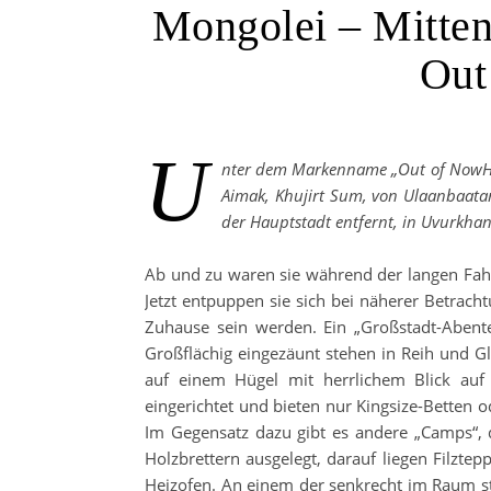
Mongolei – Mitten
Out
U
nter dem Markenname „Out of NowHer
Aimak, Khujirt Sum, von Ulaanbaatar
der Hauptstadt entfernt, in Uvurkha
Ab und zu waren sie während der langen Fah
Jetzt entpuppen sie sich bei näherer Betrach
Zuhause sein werden. Ein „Großstadt-Abenteu
Großflächig eingezäunt stehen in Reih und G
auf einem Hügel mit herrlichem Blick auf 
eingerichtet und bieten nur Kingsize-Betten o
Im Gegensatz dazu gibt es andere „Camps“, d
Holzbrettern ausgelegt, darauf liegen Filztepp
Heizofen. An einem der senkrecht im Raum st