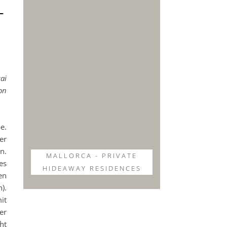
–
ai
on
e.
er
n.
MALLORCA - PRIVATE
es
HIDEAWAY RESIDENCES
en
).
it
er
ht