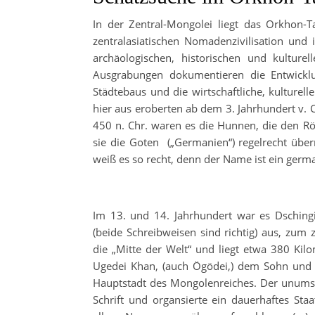
In der Zentral-Mongolei liegt das Orkhon-T
zentralasiatischen Nomadenzivilisation und 
archäologischen, historischen und kulture
Ausgrabungen dokumentieren die Entwicklu
Städtebaus und die wirtschaftliche, kulture
hier aus eroberten ab dem 3. Jahrhundert v.
450 n. Chr. waren es die Hunnen, die den R
sie die Goten („Germanien“) regelrecht über
weiß es so recht, denn der Name ist ein germa
Im 13. und 14. Jahrhundert war es Dsching
(beide Schreibweisen sind richtig) aus, zum
die „Mitte der Welt“ und liegt etwa 380 Kilo
Ugedei Khan, (auch Ögödei,) dem Sohn und Na
Hauptstadt des Mongolenreiches. Der unumsch
Schrift und organsierte ein dauerhaftes Staa