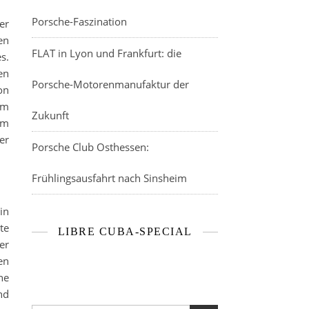
Porsche-Faszination
er
en
FLAT in Lyon und Frankfurt: die
s.
en
Porsche-Motorenmanufaktur der
on
um
Zukunft
em
er
Porsche Club Osthessen:
Frühlingsausfahrt nach Sinsheim
in
te
LIBRE CUBA-SPECIAL
er
en
ne
nd