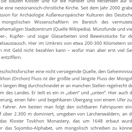
 Sie bauten Klöster und für die Händler und Reisenden auf d
 eine nestorianisch-christliche Kirche. Seit dem Jahr 2000 grab
ion für Archäologie Außereuropäischer Kulturen des Deutsch
 mongolischen Wissenschaftlern im Bereich des vermutet
ehemaligen Stadtzentrum (Quelle Wikipedia). Münzfunde und vie
ber-, Kupfer- und sogar Glasarbeiten sind Beweisstücke für d
elsaustausch. Hier im Umkreis von etwa 200-300 Kilometern si
n mit Geld nicht bezahlen kann – wofür man aber erst viel Ge
entziffern.
Geschichtsforscher eine nicht versiegende Quelle, den Geheimniss
on (Orchon) Fluss ist der größte und längste Fluss der Mongol
km langen Weg durchschneidet er an manchen Stellen regelrecht d
 des Landes. Er teilt es ein in „oben“ und „unten“. Hier auch d
itterung, einen fahr- und begehbaren Übergang von einem Ufer z
 Fahrer. Am besten man folgt den sichtbaren Fahrspuren ein
f über 2.300 m dominiert, umgeben von Lärchenwäldern, an d
n, das Kloster Tovkhon Monastery, das um 1648 erbaut wurd
 hier das Sojombo-Alphabet, um mongolisch schreiben zu könne