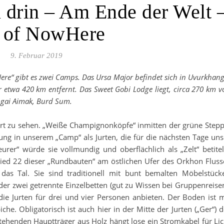
 drin – Am Ende der Welt 
 of NowHere
9. Februar 2019
e“ gibt es zwei Camps. Das Ursa Major befindet sich in Uvurkhang
 etwa 420 km entfernt. Das Sweet Gobi Lodge liegt, circa 270 km v
ngai Aimak, Burd Sum.
rt zu sehen. „Weiße Champignonköpfe“ inmitten der grüne Stepp
tung in unserem „Camp“ als Jurten, die für die nächsten Tage uns
rer“ würde sie vollmundig und oberflächlich als „Zelt“ betitel
lied 22 dieser „Rundbauten“ am östlichen Ufer des Orkhon Fluss
das Tal. Sie sind traditionell mit bunt bemalten Möbelstück
der zwei getrennte Einzelbetten (gut zu Wissen bei Gruppenreisen
ie Jurten für drei und vier Personen anbieten. Der Boden ist m
iche. Obligatorisch ist auch hier in der Mitte der Jurten („Ger“) d
ehenden Hauptträger aus Holz hängt lose ein Stromkabel für Lic