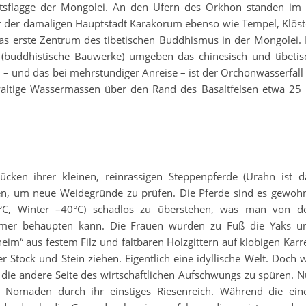
tsflagge der Mongolei. An den Ufern des Orkhon standen im 
r der damaligen Hauptstadt Karakorum ebenso wie Tempel, Klöst
as erste Zentrum des tibetischen Buddhismus in der Mongolei. 
(buddhistische Bauwerke) umgeben das chinesisch und tibetis
el – und das bei mehrstündiger Anreise – ist der Orchonwasserfall 
waltige Wassermassen über den Rand des Basaltfelsen etwa 25
cken ihrer kleinen, reinrassigen Steppenpferde (Urahn ist d
ten, um neue Weidegründe zu prüfen. Die Pferde sind es gewohn
C, Winter –40°C) schadlos zu überstehen, was man von d
immer behaupten kann. Die Frauen würden zu Fuß die Yaks u
im“ aus festem Filz und faltbaren Holzgittern auf klobigen Karr
 Stock und Stein ziehen. Eigentlich eine idyllische Welt. Doch w
r die andere Seite des wirtschaftlichen Aufschwungs zu spüren. N
Nomaden durch ihr einstiges Riesenreich. Während die ein