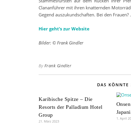
Stammesfürsten auf dem Rücken ihrer Pfer
Clananführer mit ihren knatternden Motorräd
Gegend auszukundschaften. Bei den Frauen? …
Hier geht’s zur Website
Bilder: © Frank Gindler
By
Frank Gindler
DAS KÖNNTE 
Karibische Spitze – Die
Onsen
Resorts der Palladium Hotel
Japani
Group
1. April 2
21. März 2023