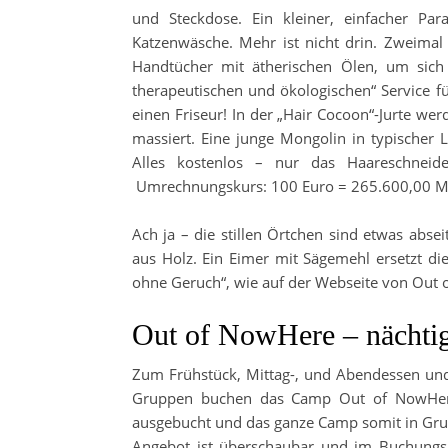
und Steckdose. Ein kleiner, einfacher Par
Katzenwäsche. Mehr ist nicht drin. Zweimal 
Handtücher mit ätherischen Ölen, um sich
therapeutischen und ökologischen“ Service für
einen Friseur! In der „Hair Cocoon“-Jurte w
massiert. Eine junge Mongolin in typischer 
Alles kostenlos – nur das Haareschneid
Umrechnungskurs: 100 Euro = 265.600,00 MN
Ach ja – die stillen Örtchen sind etwas absei
aus Holz. Ein Eimer mit Sägemehl ersetzt di
ohne Geruch“, wie auf der Webseite von Out 
Out of NowHere – nächtig
Zum Frühstück, Mittag-, und Abendessen und 
Gruppen buchen das Camp Out of NowHere ,,
ausgebucht und das ganze Camp somit in Grupp
Angebot ist überschaubar und im Buchungspre