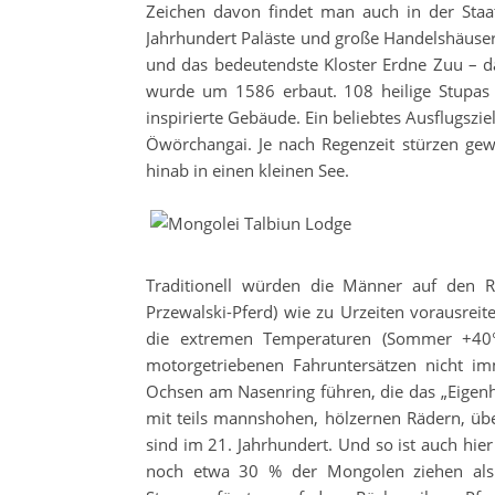
Zeichen davon findet man auch in der Staa
Jahrhundert Paläste und große Handelshäuse
und das bedeutendste Kloster Erdne Zuu – d
wurde um 1586 erbaut. 108 heilige Stupas 
inspirierte Gebäude. Ein beliebtes Ausflugszi
Öwörchangai. Je nach Regenzeit stürzen ge
hinab in einen kleinen See.
Traditionell würden die Männer auf den Rü
Przewalski-Pferd) wie zu Urzeiten vorausrei
die extremen Temperaturen (Sommer +40°
motorgetriebenen Fahruntersätzen nicht 
Ochsen am Nasenring führen, die das „Eigenhe
mit teils mannshohen, hölzernen Rädern, über
sind im 21. Jahrhundert. Und so ist auch hie
noch etwa 30 % der Mongolen ziehen als 