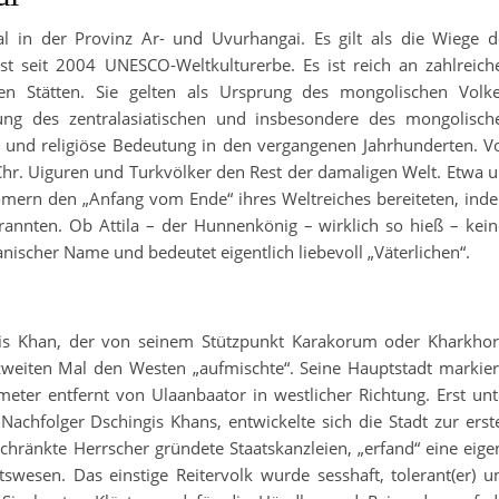
al in der Provinz Ar- und Uvurhangai. Es gilt als die Wiege d
ist seit 2004 UNESCO-Weltkulturerbe. Es ist reich an zahlreich
llen Stätten. Sie gelten als Ursprung des mongolischen Volke
ng des zentralasiatischen und insbesondere des mongolisch
lle und religiöse Bedeutung in den vergangenen Jahrhunderten. V
 Chr. Uiguren und Turkvölker den Rest der damaligen Welt. Etwa 
ömern den „Anfang vom Ende“ ihres Weltreiches bereiteten, ind
rannten. Ob Attila – der Hunnenkönig – wirklich so hieß – kein
nischer Name und bedeutet eigentlich liebevoll „Väterlichen“.
is Khan, der von seinem Stützpunkt Karakorum oder Kharkhor
 zweiten Mal den Westen „aufmischte“. Seine Hauptstadt markier
meter entfernt von Ulaanbaator in westlicher Richtung. Erst unt
chfolger Dschingis Khans, entwickelte sich die Stadt zur erst
ränkte Herrscher gründete Staatskanzleien, „erfand“ eine eige
tswesen. Das einstige Reitervolk wurde sesshaft, tolerant(er) u