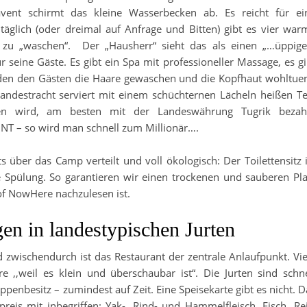
avent schirmt das kleine Wasserbecken ab. Es reicht für ei
täglich (oder dreimal auf Anfrage und Bitten) gibt es vier war
 zu „waschen“. Der „Hausherr“ sieht das als einen „…üppige
 seine Gäste. Es gibt ein Spa mit professioneller Massage, es gi
erden den Gästen die Haare gewaschen und die Kopfhaut wohltue
Landestracht serviert mit einem schüchternen Lächeln heißen Te
en wird, am besten mit der Landeswährung Tugrik bezahl
T – so wird man schnell zum Millionär….
ts über das Camp verteilt und voll ökologisch: Der Toilettensitz i
e Spülung. So garantieren wir einen trockenen und sauberen Pla
of NowHere nachzulesen ist.
en in landestypischen Jurten
zwischendurch ist das Restaurant der zentrale Anlaufpunkt. Vie
weil es klein und überschaubar ist“. Die Jurten sind schne
enbesitz – zumindest auf Zeit. Eine Speisekarte gibt es nicht. D
is mit inbegriffen: Yak-, Rind- und Hammelfleisch, Fisch, Rei