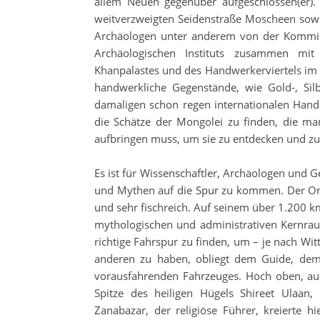
allem Neuen gegenüber aufgeschlossen(er).
weitverzweigten Seidenstraße Moscheen sowie
Archäologen unter anderem von der Kommiss
Archäologischen Instituts zusammen mit
Khanpalastes und des Handwerkerviertels im 
handwerkliche Gegenstände, wie Gold-, Sil
damaligen schon regen internationalen Hand
die Schätze der Mongolei zu finden, die ma
aufbringen muss, um sie zu entdecken und zu 
Es ist für Wissenschaftler, Archäologen und 
und Mythen auf die Spur zu kommen. Der Orkh
und sehr fischreich. Auf seinem über 1.200 
mythologischen und administrativen Kernraum
richtige Fahrspur zu finden, um – je nach W
anderen zu haben, obliegt dem Guide, dem
vorausfahrenden Fahrzeuges. Hoch oben, au
Spitze des heiligen Hügels Shireet Ulaa
Zanabazar, der religiöse Führer, kreierte