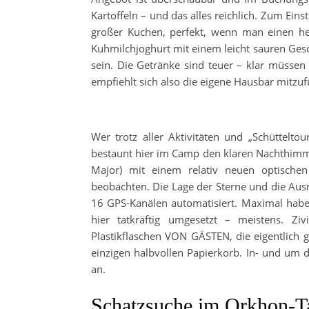
Kartoffeln – und das alles reichlich. Zum Ein
großer Kuchen, perfekt, wenn man einen hek
Kuhmilchjoghurt mit einem leicht sauren Ges
sein. Die Getränke sind teuer – klar müssen
empfiehlt sich also die eigene Hausbar mitzufü
Wer trotz aller Aktivitäten und „Schüttelto
bestaunt hier im Camp den klaren Nachthimmel
Major) mit einem relativ neuen optischen
beobachten. Die Lage der Sterne und die Aus
16 GPS-Kanälen automatisiert. Maximal hab
hier tatkräftig umgesetzt – meistens. Ziv
Plastikflaschen VON GÄSTEN, die eigentlich
einzigen halbvollen Papierkorb. In- und um 
an.
Schatzsuche im Orkhon-T