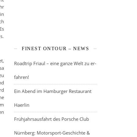
hr
in
ch
Es
s.
FINEST ONTOUR – NEWS
t,
Roadtrip Friaul – eine ganze Welt zu er-
sa
zu
fahren!
nd
rd
Ein Abend im Hamburger Restaurant
ne
em
Haerlin
en
Frühjahrsausfahrt des Porsche Club
Nürnberg: Motorsport-Geschichte &