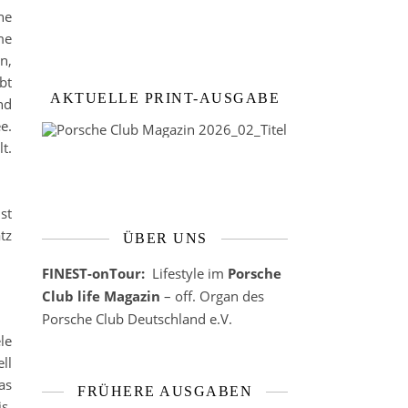
ne
me
n,
bt
AKTUELLE PRINT-AUSGABE
nd
e.
t.
st
tz
ÜBER UNS
FINEST-onTour:
Lifestyle im
Porsche
Club life Magazin
– off. Organ des
Porsche Club Deutschland e.V.
le
ll
as
FRÜHERE AUSGABEN
s,