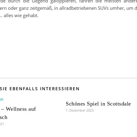
de durch die Gegend galoppieren, fahren die meisten ander
ern oder ganz zeitgemäß, in allradbetriebenen SUVs umher, um d
 alles wie gehabt.
SIE EBENFALLS INTERESSIEREN
Schönes Spiel in Scottsdale
 – Wellness auf
1. Dezember 2023
sch
021