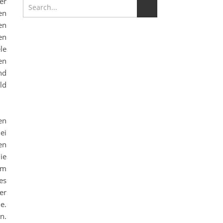
er
en
en
en
le
en
nd
ld
en
ei
en
ie
um
es
er
e.
n.