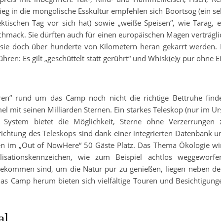
stieg in die mongolische Esskultur empfehlen sich Boortsog (ein se
tischen Tag vor sich hat) sowie „weiße Speisen“, wie Tarag, e
chmack. Sie dürften auch für einen europäischen Magen verträgli
 sie doch über hunderte von Kilometern heran gekarrt werden. 
hren: Es gilt „geschüttelt statt gerührt“ und Whisk(e)y pur ohne Ei
uren“ rund um das Camp noch nicht die richtige Bettruhe finde
 mit seinen Milliarden Sternen. Ein starkes Teleskop (nur im Ur
 System bietet die Möglichkeit, Sterne ohne Verzerrungen 
richtung des Teleskops sind dank einer integrierten Datenbank u
en im „Out of NowHere“ 50 Gäste Platz. Das Thema Ökologie wi
ilisationskennzeichen, wie zum Beispiel achtlos weggeworfe
 gekommen sind, um die Natur pur zu genießen, liegen neben d
das Camp herum bieten sich vielfältige Touren und Besichtigung
al