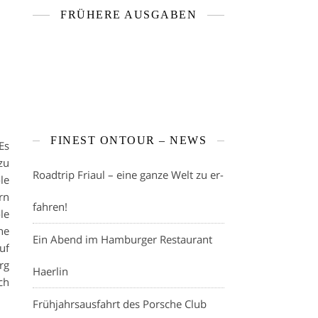
FRÜHERE AUSGABEN
FINEST ONTOUR – NEWS
Es
zu
Roadtrip Friaul – eine ganze Welt zu er-
le
rn
fahren!
le
ne
Ein Abend im Hamburger Restaurant
uf
rg
Haerlin
ch
Frühjahrsausfahrt des Porsche Club