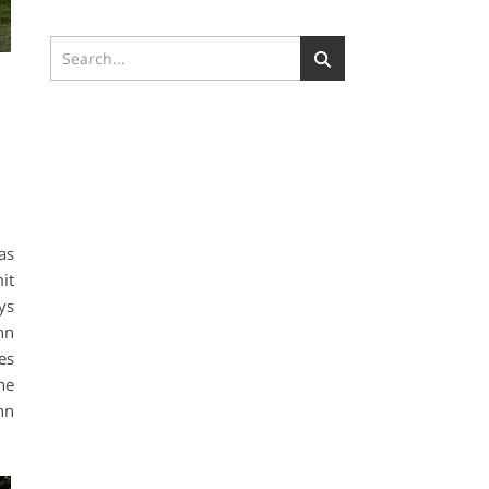
as
it
ys
hn
es
ne
nn