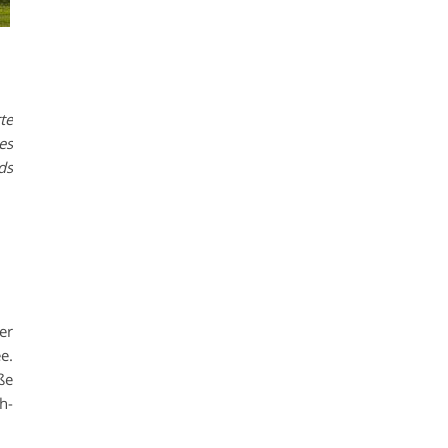
te
es
ds
er
e.
ße
h-