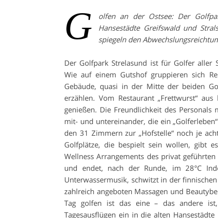
G
olfen an der Ostsee: Der Golfp
Hansestädte Greifswald und Strals
spiegeln den Abwechslungsreichtu
Der Golfpark Strelasund ist für Golfer alle
Wie auf einem Gutshof gruppieren sich Res
Gebäude, quasi in der Mitte der beiden Go
erzählen. Vom Restaurant „Frettwurst“ aus
genießen. Die Freundlichkeit des Personals 
mit- und untereinander, die ein „Golferleb
den 31 Zimmern zur „Hofstelle“ noch je ach
Golfplätze, die bespielt sein wollen, gib
Wellness Arrangements des privat geführten 
und endet, nach der Runde, im 28°C Indo
Unterwassermusik, schwitzt in der finnischen 
zahlreich angeboten Massagen und Beautybeha
Tag golfen ist das eine – das andere ist
Tagesausflügen ein in die alten Hansestädte