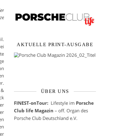
er
ze
l.
AKTUELLE PRINT-AUSGABE
ei
te
ge
on
en
r.
 &
ÜBER UNS
ck
FINEST-onTour:
Lifestyle im
Porsche
er
Club life Magazin
– off. Organ des
er
Porsche Club Deutschland e.V.
en
en
er