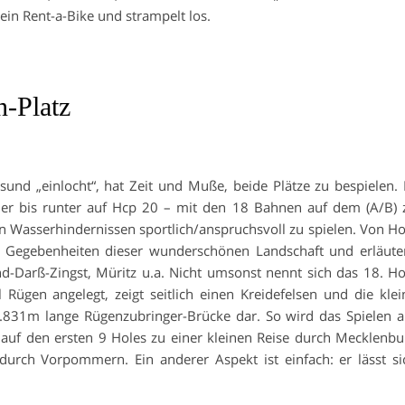
in Rent-a-Bike und strampelt los.
-Platz
sund „einlocht“, hat Zeit und Muße, beide Plätze zu bespielen. 
eler bis runter auf Hcp 20 – mit den 18 Bahnen auf dem (A/B) 
hen Wasserhindernissen sportlich/anspruchsvoll zu spielen. Von Ho
ie Gegebenheiten dieser wunderschönen Landschaft und erläute
nd-Darß-Zingst, Müritz u.a. Nicht umsonst nennt sich das 18. Ho
 Rügen angelegt, zeigt seitlich einen Kreidefelsen und die klei
.831m lange Rügenzubringer-Brücke dar. So wird das Spielen a
auf den ersten 9 Holes zu einer kleinen Reise durch Mecklenbu
urch Vorpommern. Ein anderer Aspekt ist einfach: er lässt si