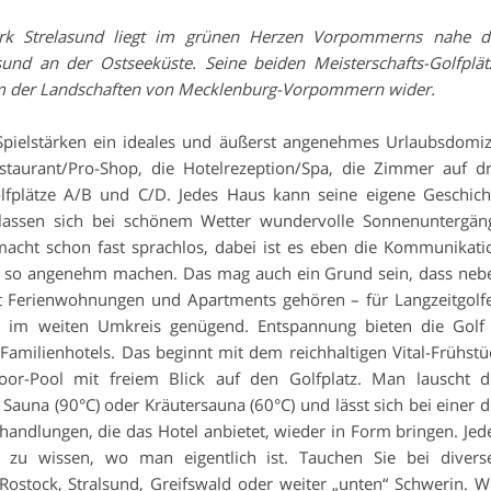
ark Strelasund liegt im grünen Herzen Vorpommerns nahe d
und an der Ostseeküste. Seine beiden Meisterschafts-Golfplät
m der Landschaften von Mecklenburg-Vorpommern wider.
r Spielstärken ein ideales und äußerst angenehmes Urlaubsdomizi
taurant/Pro-Shop, die Hotelrezeption/Spa, die Zimmer auf dr
lfplätze A/B und C/D. Jedes Haus kann seine eigene Geschich
 lassen sich bei schönem Wetter wundervolle Sonnenuntergän
macht schon fast sprachlos, dabei ist es eben die Kommunikati
en“ so angenehm machen. Das mag auch ein Grund sein, dass neb
t Ferienwohnungen und Apartments gehören – für Langzeitgolfe
t es im weiten Umkreis genügend. Entspannung bieten die Golf
Familienhotels. Das beginnt mit dem reichhaltigen Vital-Frühstü
or-Pool mit freiem Blick auf den Golfplatz. Man lauscht d
Sauna (90°C) oder Kräutersauna (60°C) und lässt sich bei einer d
ndlungen, die das Hotel anbietet, wieder in Form bringen. Jed
, zu wissen, wo man eigentlich ist. Tauchen Sie bei divers
 Rostock, Stralsund, Greifswald oder weiter „unten“ Schwerin. W