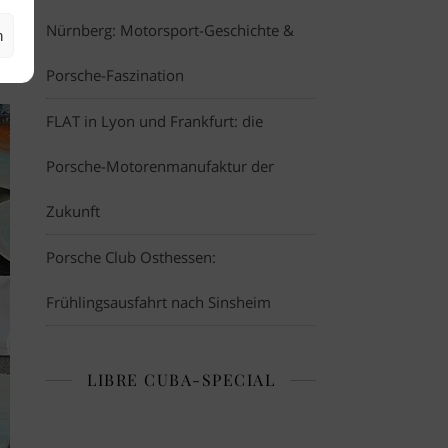
c-
Nürnberg: Motorsport-Geschichte &
n
em
Porsche-Faszination
FLAT in Lyon und Frankfurt: die
Porsche-Motorenmanufaktur der
Zukunft
Porsche Club Osthessen:
Frühlingsausfahrt nach Sinsheim
LIBRE CUBA-SPECIAL