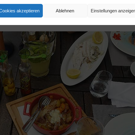
roffen eine Prsuta-Schinkenplatte, dazu eine Flasche roten Vrana
Cookies akzeptieren
Ablehnen
Einstellungen anzeige
hwarzwein“ genannt wird. „Nachgespült“ wird mit dem Loza, ein
ry, einem Walnusslikörchen.