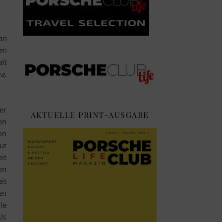
an
en
lt
a,
er
AKTUELLE PRINT-AUSGABE
en
on
ut
it
en
it
en
le
ls