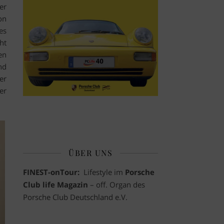
er
on
es
ht
en
nd
er
er
ÜBER UNS
FINEST-onTour:
Lifestyle im
Porsche
Club life Magazin
– off. Organ des
Porsche Club Deutschland e.V.