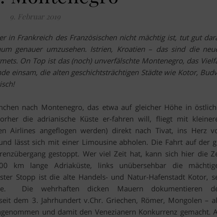
9. Februar 2019
r in Frankreich des Französischen nicht mächtig ist, tut gut dar
aum genauer umzusehen. Istrien, Kroatien – das sind die neu
mets. On Top ist das (noch) unverfälschte Montenegro, das Vielfa
nde einsam, die alten geschichts­trächtigen Städte wie Kotor, Budv
isch!
chen nach Montenegro, das etwa auf gleicher Höhe in östlich
her die adrianische Küste er-fahren will, fliegt mit kleiner
 Airlines angeflogen werden) direkt nach Tivat, ins Herz v
und lässt sich mit einer Limousine abholen. Die Fahrt auf der g
nzübergang gestoppt. Wer viel Zeit hat, kann sich hier die Ze
 300 km lange Adriaküste, links unübersehbar die mächtig
ter Stopp ist die alte Handels- und Natur-Hafenstadt Kotor, se
rbe. Die wehrhaften dicken Mauern dokumentieren d
seit dem 3. Jahrhundert v.Chr. Griechen, Römer, Mongolen – al
 eingenommen und damit den Venezianern Konkurrenz gemacht. A