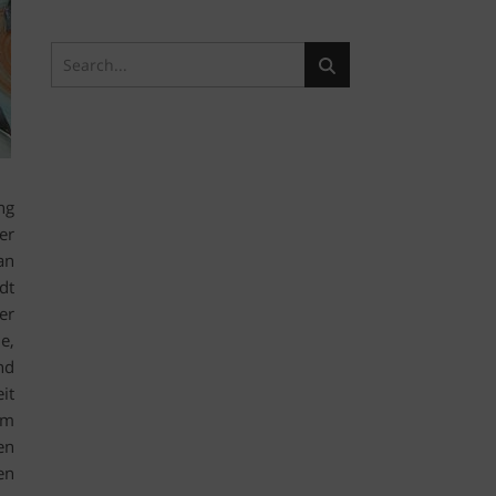
ng
er
an
dt
er
e,
nd
it
im
en
en