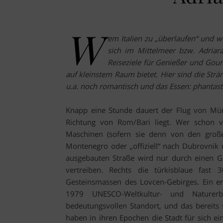
W
em Italien zu „überlaufen“ und we
sich im Mittelmeer bzw. Adriar
Reiseziele für Genießer und Gour
auf kleinstem Raum bietet. Hier sind die Strä
u.a. noch romantisch und das Essen: phantast
Knapp eine Stunde dauert der Flug von Mün
Richtung von Rom/Bari liegt. Wer schon vor
Maschinen (sofern sie denn von den großen
Montenegro oder „offiziell“ nach Dubrovnik 
ausgebauten Straße wird nur durch einen Gre
vertreiben. Rechts die türkisblaue fast
Gesteinsmassen des Lovcen-Gebirges. Ein ers
1979 UNESCO-Weltkultur- und Nature
bedeutungsvollen Standort, und das bereits 
haben in ihren Epochen die Stadt für sich