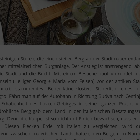
e steinigen Stufen, die einen steilen Berg an der Stadtmauer entla
er mittelalterlichen Burganlage. Der Anstieg ist anstrengend, ab
ie Stadt und die Bucht. Mit einem Besucherboot umrundet m
Inseln (Heiliger Georg + Maria vom Felsen) vor der antiken Sta
ert stammendes Benediktinerkloster. Sicherlich eines d
gro. Fährt man auf der Autobahn in Richtung Budva nach Centinj
 Erhabenheit des Lovcen-Gebirges in seiner ganzen Pracht u
drohliche Berg gab dem Land in der italienischen Besatzungsze
g. Denn die Kuppe ist so dicht mit Pinien bewachsen, dass er 
t. Diesen Flecken Erde mit Italien zu vergleichen, wird d
 wenn zwischen malerischen Landschaften, den Bergen im Nord