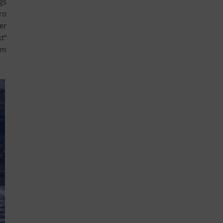
gs
ro
er
t“
em