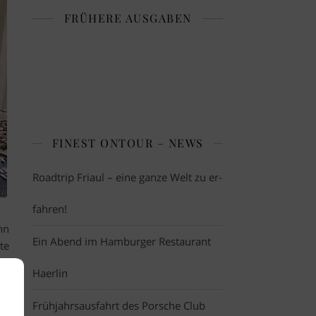
FRÜHERE AUSGABEN
FINEST ONTOUR – NEWS
Roadtrip Friaul – eine ganze Welt zu er-
fahren!
nn
Ein Abend im Hamburger Restaurant
te
in
Haerlin
cm
n,
Frühjahrsausfahrt des Porsche Club
ie