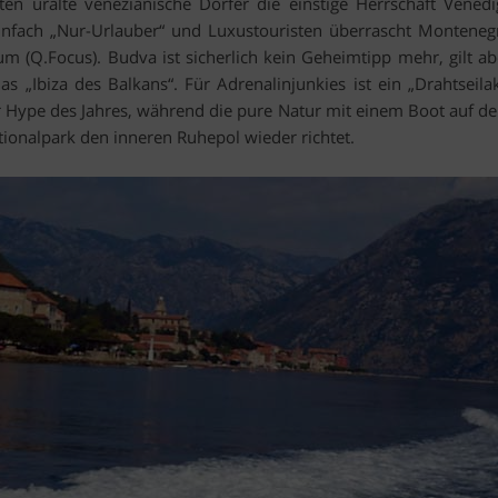
en uralte venezianische Dörfer die einstige Herrschaft Venedi
einfach „Nur-Urlauber“ und Luxustouristen überrascht Monteneg
m (Q.Focus). Budva ist sicherlich kein Geheimtipp mehr, gilt ab
 „Ibiza des Balkans“. Für Adrenalinjunkies ist ein „Drahtseilak
er Hype des Jahres, während die pure Natur mit einem Boot auf d
tionalpark den inneren Ruhepol wieder richtet.