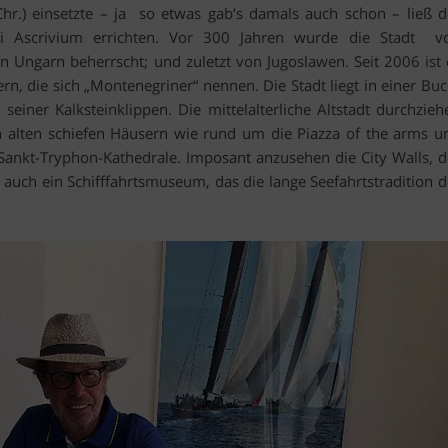
hr.) einsetzte – ja so etwas gab‘s damals auch schon – ließ d
bei Ascrivium errichten. Vor 300 Jahren wurde die Stadt v
n Ungarn beherrscht; und zuletzt von Jugoslawen. Seit 2006 ist 
n, die sich „Montenegriner“ nennen. Die Stadt liegt in einer Buc
iner Kalksteinklippen. Die mittelalter­liche Altstadt durchzieh
n alten schiefen Häusern wie rund um die Piazza of the arms u
ankt-Tryphon-Kathedrale. Imposant anzusehen die City Walls, d
ch auch ein Schifffahrtsmuseum, das die lange Seefahrtstradition d