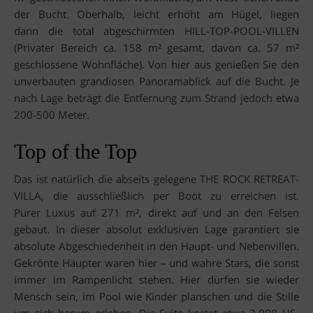
der Bucht. Oberhalb, leicht erhöht am Hügel, liegen
dann die total abgeschirmten HILL-TOP-POOL-VILLEN
(Privater Bereich ca. 158 m² gesamt, davon ca. 57 m²
geschlossene Wohnfläche). Von hier aus genießen Sie den
unverbauten grandiosen Panoramablick auf die Bucht. Je
nach Lage beträgt die Entfernung zum Strand jedoch etwa
200-500 Meter.
Top of the Top
Das ist natürlich die abseits gelegene THE ROCK RETREAT-
VILLA, die ausschließlich per Boot zu erreichen ist.
Purer Luxus auf 271 m², direkt auf und an den Felsen
gebaut. In dieser absolut exklusiven Lage garantiert sie
absolute Abgeschiedenheit in den Haupt- und Nebenvillen.
Gekrönte Häupter waren hier – und wahre Stars, die sonst
immer im Rampenlicht stehen. Hier dürfen sie wieder
Mensch sein, im Pool wie Kinder planschen und die Stille
um sich herum erleben. Die Suite kostet etwa 2.000 US-