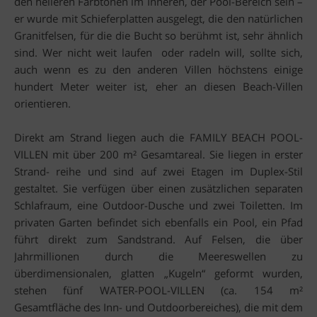
den helleren Farbtönen im Inneren, der Pool-Bereich sein –
er wurde mit Schieferplatten ausgelegt, die den natürlichen
Granitfelsen, für die die Bucht so berühmt ist, sehr ähnlich
sind. Wer nicht weit laufen oder radeln will, sollte sich,
auch wenn es zu den anderen Villen höchstens einige
hundert Meter weiter ist, eher an diesen Beach-Villen
orientieren.
Direkt am Strand liegen auch die FAMILY BEACH POOL-
VILLEN mit über 200 m² Gesamtareal. Sie liegen in erster
Strand- reihe und sind auf zwei Etagen im Duplex-Stil
gestaltet. Sie verfügen über einen zusätzlichen separaten
Schlafraum, eine Outdoor-Dusche und zwei Toiletten. Im
privaten Garten befindet sich ebenfalls ein Pool, ein Pfad
führt direkt zum Sandstrand. Auf Felsen, die über
Jahrmillionen durch die Meereswellen zu
überdimensionalen, glatten „Kugeln“ geformt wurden,
stehen fünf WATER-POOL-VILLEN (ca. 154 m²
Gesamtfläche des Inn- und Outdoorbereiches), die mit dem