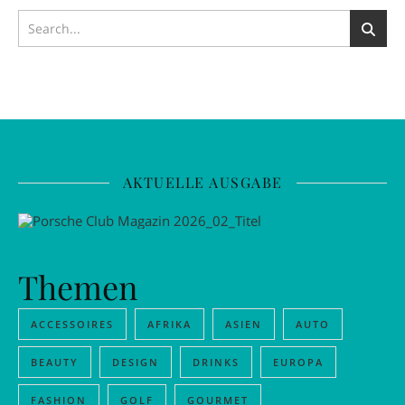
AKTUELLE AUSGABE
Themen
ACCESSOIRES
AFRIKA
ASIEN
AUTO
BEAUTY
DESIGN
DRINKS
EUROPA
FASHION
GOLF
GOURMET