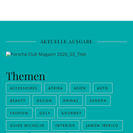
AKTUELLE AUSGABE
Themen
ACCESSOIRES
AFRIKA
ASIEN
AUTO
BEAUTY
DESIGN
DRINKS
EUROPA
FASHION
GOLF
GOURMET
GUIDE MICHELIN
INTERIOR
JAMON IBERICO