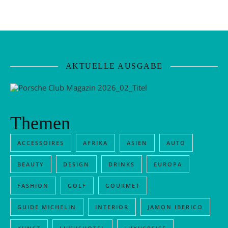
AKTUELLE AUSGABE
Themen
ACCESSOIRES
AFRIKA
ASIEN
AUTO
BEAUTY
DESIGN
DRINKS
EUROPA
FASHION
GOLF
GOURMET
GUIDE MICHELIN
INTERIOR
JAMON IBERICO