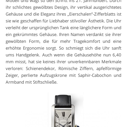
Modell und wagt so den Schritt ins 21. Jahrhundert. Durch
ihr schlichtes gewölbtes Design, ihr vertikal ausgerichtetes
Gehäuse und die Eleganz ihres „Eierschalen“-Zifferblatts ist
sie wie geschaffen für Liebhaber stilvoller Ästhetik. Die Uhr
verleiht der ursprünglichen Tank eine länglichere Form und
ein gekrümmtes Gehäuse. Ihren Namen verdankt sie ihrer
gewölbten Form, die für mehr Tragekomfort und eine
erhöhte Ergonomie sorgt. So schmiegt sich die Uhr sanft
ums Handgelenk. Auch wenn die Gehäusehöhe nun 6,40
mm misst, hat sie keines ihrer unverkennbaren Merkmale
verloren: Schienendekor, Römische Ziffern, apfelförmige
Zeiger, perlierte Aufzugskrone mit Saphir-Cabochon und
Armband mit Stiftschließe.