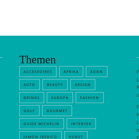
Themen
F
ACCESSOIRES
AFRIKA
ASIEN
L
AUTO
BEAUTY
DESIGN
P
s
DRINKS
EUROPA
FASHION
F
GOLF
GOURMET
N
L
GUIDE MICHELIN
INTERIOR
h
JAMON IBERICO
KUNST
E