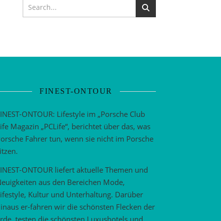
FINEST-ONTOUR
INEST-ONTOUR: Lifestyle im „Porsche Club
ife Magazin „PCLife“, berichtet über das, was
orsche Fahrer tun, wenn sie nicht im Porsche
itzen.
INEST-ONTOUR liefert aktuelle Themen und
euigkeiten aus den Bereichen Mode,
ifestyle, Kultur und Unterhaltung. Darüber
inaus er-fahren wir die schönsten Flecken der
rde, testen die schönsten Luxushotels und